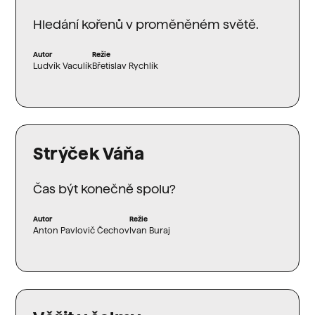
Hledání kořenů v proměněném světě.
Autor
Režie
Ludvík Vaculík
Břetislav Rychlík
Strýček Váňa
Čas být konečně spolu?
Autor
Režie
Anton Pavlovič Čechov
Ivan Buraj