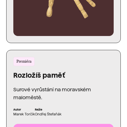
Premiéra
Rozložíš paměť
Surové vyrůstání na moravském
maloměstě.
Autor
Režie
Marek Torčík
Ondřej Štefaňák