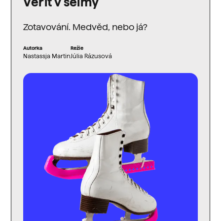
Věřit v šelmy
Zotavování. Medvěd, nebo já?
Autorka
Režie
Nastassja Martin
Júlia Rázusová