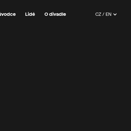
růvodce
Lidé
O divadle
CZ / EN