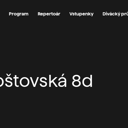
Program
Repertoár
Vstupenky
Divácký p
Poštovská 8d