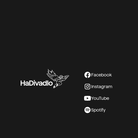
využívat pro vlastní potřeby. Pokud však typ
našemu zaměření a najdeme časový průnik, 
domluvíme. Realizovali jsme již pronájmy pr
přednášky, besedy, firemní akce, oslavy naro
– aktuálně nastavená částka za celodenní pro
DPH (bez personálu, který můžeme zajistit).
V případě zájmu o pronájem zašlete prosím 
projektu na tajemnice@hadivadlo.cz a ozvem
Facebook
Instagram
YouTube
Spotify