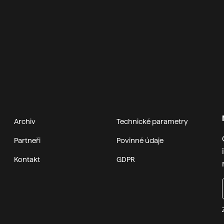
 vaší akce odpovídá
Zelný trh 9
rádi se na všem
602 00 Brno‍
ostor pro různé
zenin apod. Pro orientaci
IČ: 00400921
nájem činí 31 948 Kč +
DIČ: CZ00400921‍
Prosíme o zadání splatno
základní informace o
vystavení a o uvedení in
e se zpět.
jiné evidence.
Archiv
Technické parametry
Partneři
Povinné údaje
Kontakt
GDPR