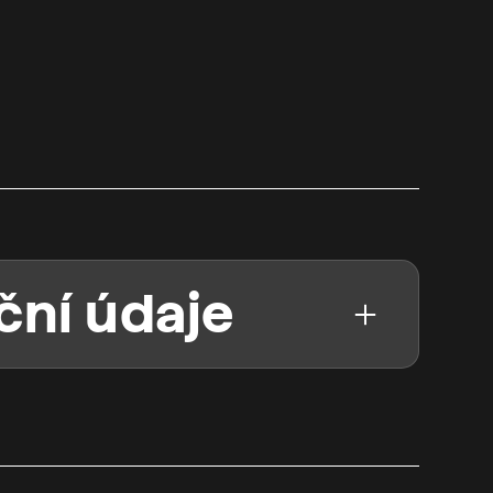
ční údaje
ho divadla, příspěvková organizace
)