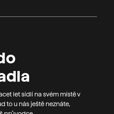
do
adla
acet let sídlí na svém místě v
ud to u nás ještě neznáte,
š průvodce.