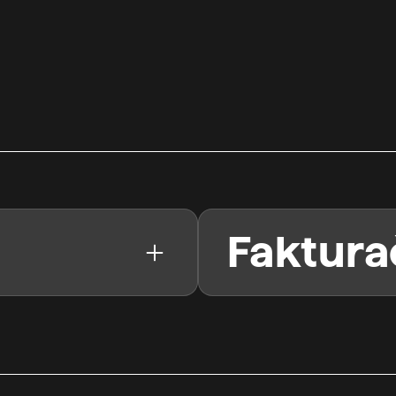
Faktura
 si můžeme pronájmy
Centrum experimentální
našeho divadla je
(lze uvádět jako CED, p.o.
otřebujeme intenzivně