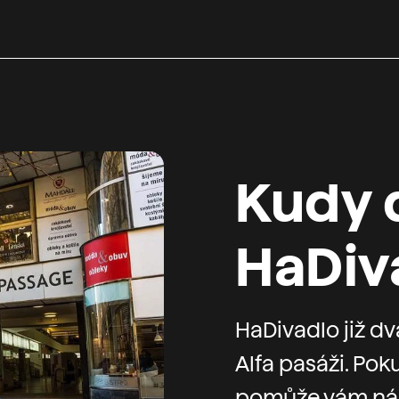
Kudy 
HaDiv
HaDivadlo již dv
Alfa pasáži. Pok
pomůže vám ná