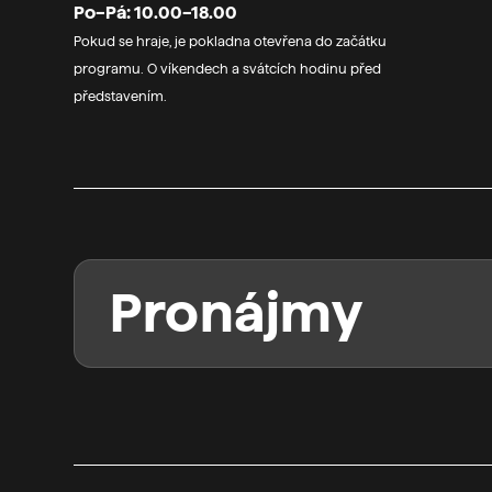
Po–Pá: 10.00–18.00
Pokud se hraje, je pokladna otevřena do začátku
programu. O víkendech a svátcích hodinu před
představením.
Pronájmy
Vzhledem k omezeným časovým možnostem
dovolit realizovat spíše výjimečně – provoz 
náročný, např. taky nemáme zkušebnu, sál p