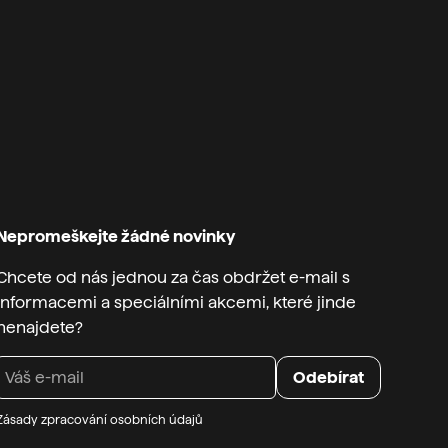
sti faktury v termínu alespoň 14 dnů ode dne
formace o zápisu do veřejného rejstříku či
Nepromeškejte žádné novinky
Chcete od nás jednou za čas obdržet e-mail s
informacemi a speciálními akcemi, které jinde
nenajdete?
Zásady zpracování osobních údajů