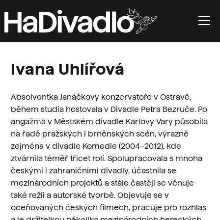
Ivana Uhlířová
Absolventka Janáčkovy konzervatoře v Ostravě,
během studia hostovala v Divadle Petra Bezruče. Po
angažmá v Městském divadle Karlovy Vary působila
na řadě pražských i brněnských scén, výrazně
zejména v divadle Komedie (2004–2012), kde
ztvárnila téměř třicet rolí. Spolupracovala s mnoha
českými i zahraničními divadly, účastnila se
mezinárodních projektů a stále častěji se věnuje
také režii a autorské tvorbě. Objevuje se v
oceňovaných českých filmech, pracuje pro rozhlas
a je držitelkou několika mezinárodních hereckých