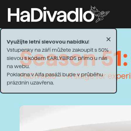
✕
Využijte letní slevovou nabídku
!
Season 51:
Vstupenky na září můžete zakoupit s 50%
slevou s kódem EARLYBIRDS přímo u nás
na webu.
Pokladna v Alfa pasáži bude v průběhu
HaDivadlo — A stage for experi
prázdnin uzavřena.