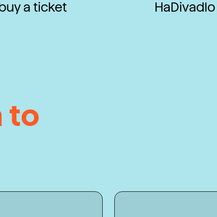
buy a ticket
HaDivadlo
 to