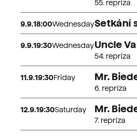
55. repríza
Setkání 
9
.
9
.
18:00
Wednesday
Uncle V
9
.
9
.
19:30
Wednesday
54. repríza
Mr. Bied
11
.
9
.
19:30
Friday
6. repríza
Mr. Bied
12
.
9
.
19:30
Saturday
7. repríza