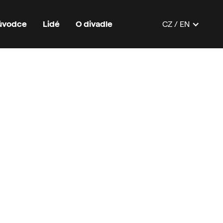
růvodce
Lidé
O divadle
CZ / EN