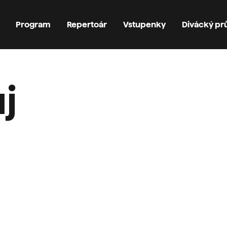
Program
Repertoár
Vstupenky
Divácký p
j