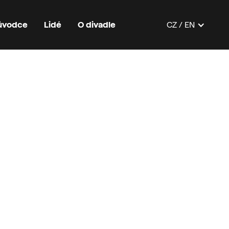
růvodce
Lidé
O divadle
CZ / EN