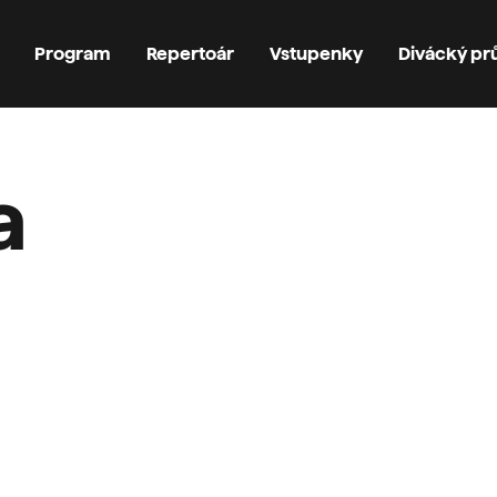
Program
Repertoár
Vstupenky
Divácký p
a