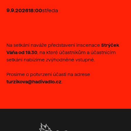
9
.
9
.
2026
18:00
středa
Na setkání naváže představení inscenace
Strýček
Váňa
od 19.30
, na které účastníkům a účastnicím
setkání nabízíme zvýhodněné vstupné.
Prosíme o potvrzení účasti na adrese
turzikova@hadivadlo.cz
.