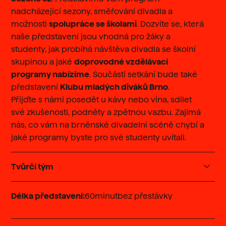
nadcházející sezony, směřování divadla a
možnosti
spolupráce se školami
. Dozvíte se, která
naše představení jsou vhodná pro žáky a
studenty, jak probíhá návštěva divadla se školní
skupinou a jaké
doprovodné vzdělávací
programy nabízíme
. Součástí setkání bude také
představení
Klubu mladých diváků Brno
.
Přijďte s námi posedět u kávy nebo vína, sdílet
své zkušenosti, podněty a zpětnou vazbu. Zajímá
nás, co vám na brněnské divadelní scéně chybí a
jaké programy byste pro své studenty uvítali.
Tvůrčí tým
Setkáním provede
Tereza Turzíková
, která mimo
Délka představení:
60
minut
bez přestávky
jiné v HaDivadle koordinuje vzdělávání, zúčastní
se jej i vedoucí Klubu mladých diváků a zástupci
vedení HaDivadla.