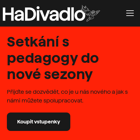
Setkání s
pedagogy do
nové sezony
Přijďte se dozvědět, co je u nás nového a jak s
námi můžete spolupracovat.
Koupit vstupenky